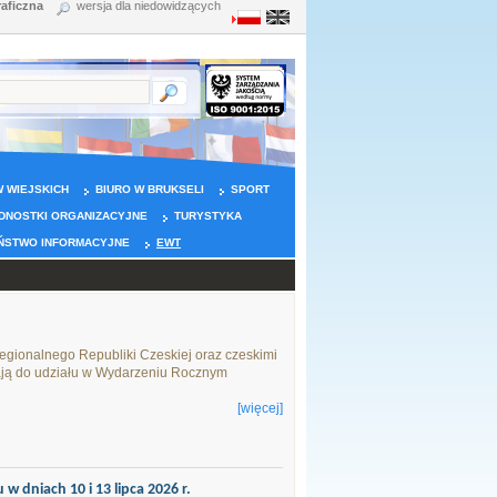
raficzna
wersja dla niedowidzących
 WIEJSKICH
BIURO W BRUKSELI
SPORT
DNOSTKI ORGANIZACYJNE
TURYSTYKA
ŃSTWO INFORMACYJNE
EWT
gionalnego Republiki Czeskiej oraz czeskimi
zają do udziału w Wydarzeniu Rocznym
[więcej]
dniach 10 i 13 lipca 2026 r.