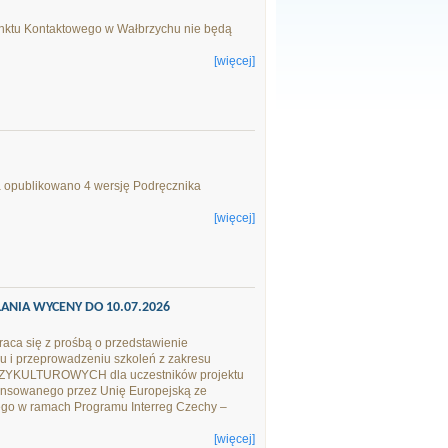
unktu Kontaktowego w Wałbrzychu nie będą
[więcej]
ka opublikowano 4 wersję Podręcznika
[więcej]
ŁANIA WYCENY DO 10.07.2026
ca się z prośbą o przedstawienie
u i przeprowadzeniu szkoleń z zakresu
KULTUROWYCH dla uczestników projektu
nansowanego przez Unię Europejską ze
go w ramach Programu Interreg Czechy –
[więcej]