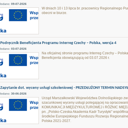
Dodano:
09-07-2026
W dniach 10 i 13 lipca br. pracownicy Regionalnego P
obecni w biurze.
Podręcznik Beneficjenta Programu Interreg Czechy – Polska, wersja 4
Dodano:
03-07-2026
Na oficjalnej stronie programu Interreg Czechy – Pols
Beneficjenta obowiązującą od 03.07.2026 r.
Zapytanie dot. wyceny usługi szkoleniowej - PRZEDŁUŻONY TERMIN NADSY
Dodano:
30-06-2026
Urząd Marszałkowski Województwa Dolnośląskiego zwra
szacunkowej wyceny usługi polegającej na opracowani
KOMUNIKACJI MIĘDZYKULTUROWEJ i RÓŻNIC MIĘDZY
pn. „Polsko-Czeska Akademia Kadr Turystyki” współfi
środków Europejskiego Funduszu Rozwoju Regionalne
Polska 2021-2027.