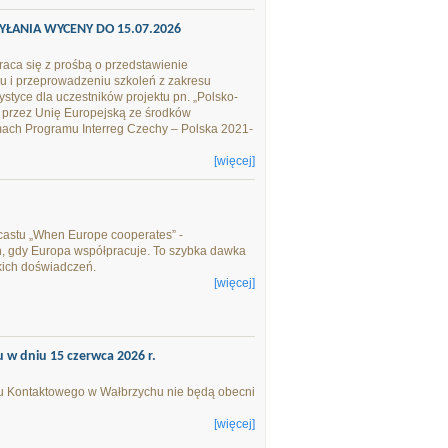
SYŁANIA WYCENY DO 15.07.2026
ca się z prośbą o przedstawienie
u i przeprowadzeniu szkoleń z zakresu
ce dla uczestników projektu pn. „Polsko-
 przez Unię Europejską ze środków
ch Programu Interreg Czechy – Polska 2021-
[więcej]
castu „When Europe cooperates” -
ch, gdy Europa współpracuje. To szybka dawka
kich doświadczeń.
[więcej]
w dniu 15 czerwca 2026 r.
tu Kontaktowego w Wałbrzychu nie będą obecni
[więcej]