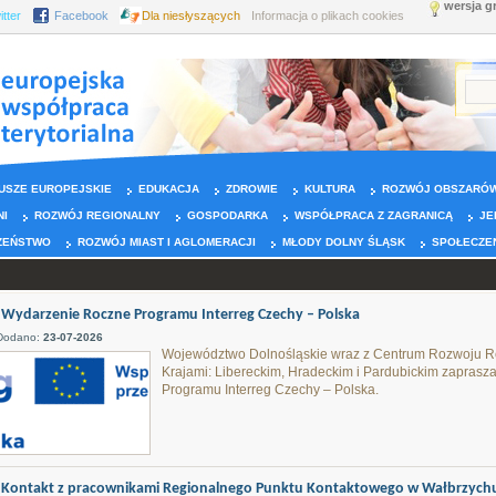
wersja g
itter
Facebook
Dla niesłyszących
Informacja o plikach cookies
USZE EUROPEJSKIE
EDUKACJA
ZDROWIE
KULTURA
ROZWÓJ OBSZARÓW
NI
ROZWÓJ REGIONALNY
GOSPODARKA
WSPÓŁPRACA Z ZAGRANICĄ
JE
ZEŃSTWO
ROZWÓJ MIAST I AGLOMERACJI
MŁODY DOLNY ŚLĄSK
SPOŁECZE
Wydarzenie Roczne Programu Interreg Czechy – Polska
Dodano:
23-07-2026
Województwo Dolnośląskie wraz z Centrum Rozwoju Re
Krajami: Libereckim, Hradeckim i Pardubickim zapras
Programu Interreg Czechy – Polska.
Kontakt z pracownikami Regionalnego Punktu Kontaktowego w Wałbrzychu w 