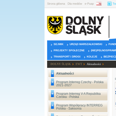
Strona główna
Dla mediów
e-Puap
BIP
Tw
SEJMIK
URZĄD MARSZAŁKOWSKI
FUND
PROJEKTY SPOŁECZNE
(NIE)PEŁNOSPRAW
TRANSPORT I DROGI
KOLEJE
BEZPIEC
DOLNY ŚLĄSK
EWT
Aktualności
Aktualności
Program Interreg Czechy - Polska
2021-2027
Program Interreg V-A Republika
Czeska - Polska
Program Współpracy INTERREG
Polska - Saksonia