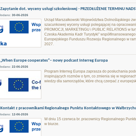
Zapytanie dot. wyceny usługi szkoleniowej - PRZEDŁUŻENIE TERMINU NAD
Dodano:
30-06-2026
Urząd Marszałkowski Województwa Dolnośląskiego zwra
szacunkowej wyceny usługi polegającej na opracowani
PROMOCJI, MARKETINGU i PUBLIC RELATIONS w turysty
Czeska Akademia Kadr Turystyki” współfinansowanego
Europejskiego Funduszu Rozwoju Regionalnego w rama
2027.
„When Europe cooperates”– nowy podcast Interreg Europa
Dodano:
22-06-2026
Program Interreg Europa zaprasza do posłuchania pod
inspirujących rozmów o tym, co zmienia się w regiona
wiedzy dla samorządów, które chcą czerpać z europejs
Kontakt z pracownikami Regionalnego Punktu Kontaktowego w Wałbrzychu 
Dodano:
12-06-2026
W dniu 15 czerwca br. pracownicy Regionalnego Punk
w biurze.