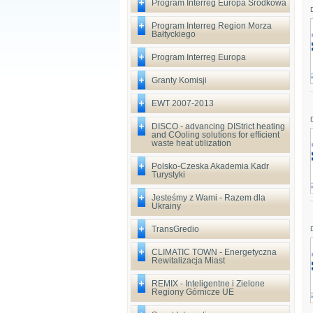
Program Interreg Europa Środkowa
Program Interreg Region Morza
Bałtyckiego
Program Interreg Europa
Granty Komisji
EWT 2007-2013
DISCO - advancing DIStrict heating
and COoling solutions for efficient
waste heat utilization
Polsko-Czeska Akademia Kadr
Turystyki
Jesteśmy z Wami - Razem dla
Ukrainy
TransGredio
CLIMATIC TOWN - Energetyczna
Rewitalizacja Miast
REMIX - Inteligentne i Zielone
Regiony Górnicze UE